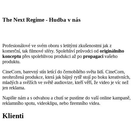
The Next Regime - Hudba v nás
O nás
Profesionálové ve svém oboru s letitými zkušenostmi jak z
komerční, tak filmové sféry. Spolehliví průvodci od
originálního
konceptu
přes spolehlivou produkci až po
propagaci
vašeho
produktu.
CineCorn, barevný stín letící do černobílého světa lidí. CineCorn,
neohrožená produkce, která jak bájný rytíř stojí po boku kreativních,
mladých a svěžích ve světě audiovize, kteří věří, že video je víc než
jen reklama.
Napište nám a s odvahou a chutí se pustíme do vaší online kampaně,
reklamního spotu, videoklipu, nebo firemního videa.
Klienti