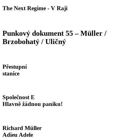
The Next Regime - V Raji
Punkový dokument 55 – Müller /
Brzobohatý / Uličný
Přestupní
stanice
Společnost E
Hlavně žádnou paniku!
Richard M
ü
ller
Adieu Adele